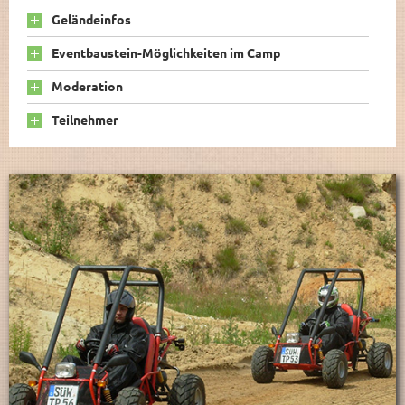
Geländeinfos
Eventbaustein-Möglichkeiten im Camp
Moderation
Teilnehmer
Sonstiges
Weitere Infos
OFF-ROAD-CAMP BURGUND – „DAS OFF-
ROAD-INCENTIVE FÜR
ANSPRUCHSVOLLE“